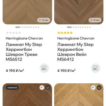
12 мм
12 мм
★
★
★
★
★
★★★★★
Herringbone Chevron
Herringbone Chevron
Ламинат My Step
Ламинат My Step
Херрингбон
Херрингбон
Шеврон Треви
Шеврон Вейл
MS6512
MS6412
4 190 ₽/м²
4 190 ₽/м²
новинка