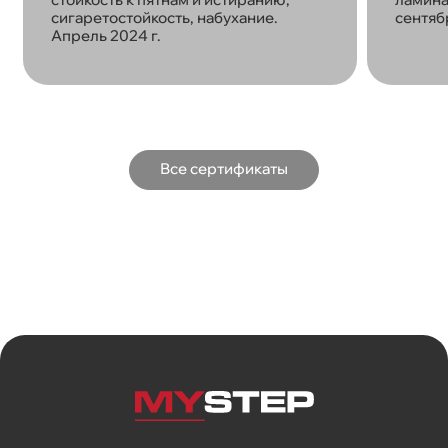
сигаретостойкость, набухание.
сентябр
Апрель 2024 г.
Все сертификаты