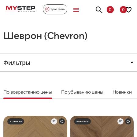
0
0
Ярославль
Шеврон (Chevron)
Фильтры
По возрастанию цены
По убыванию цены
Новинки
новинка
новинка