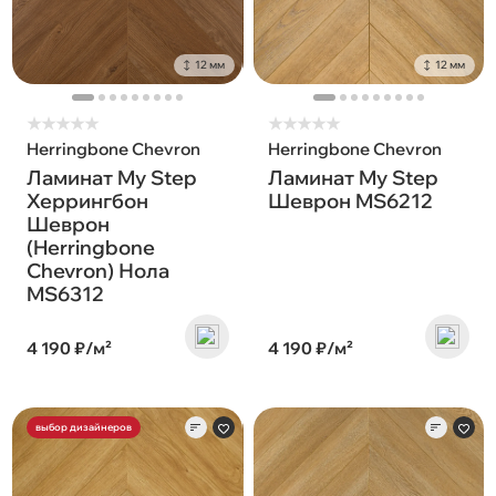
12 мм
12 мм
★
★
★
★
★
★
★
★
★
★
Herringbone Chevron
Herringbone Chevron
Ламинат My Step
Ламинат My Step
Херрингбон
Шеврон MS6212
Шеврон
(Herringbone
Chevron) Нола
MS6312
4 190 ₽/м²
4 190 ₽/м²
выбор дизайнеров