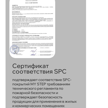
Сертификат
соответствия SPC
подтверждает соответствие SPC-
покрытий MY STEP требованиям
технического регламента по
пожарной безопасности и
подтверждает безопасность
продукции для применения в жилых
и коммерческих помещениях