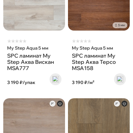
5 мм
★
★
★
★
★
★
★
★
★
★
My Step Aqua 5 мм
My Step Aqua 5 мм
SPC ламинат My
SPC ламинат My
Step Аква Вискан
Step Аква Терсо
MSA777
MSA158
3 190 ₽/упак
3 190 ₽/м²