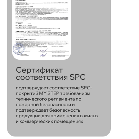
Сертификат
соответствия SPC
подтверждает соответствие SPC-
покрытий MY STEP требованиям
технического регламента по
пожарной безопасности и
подтверждает безопасность
продукции для применения в жилых
и коммерческих помещениях