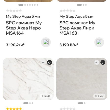
★
★
★
★
★
★
★
★
★
★
My Step Aqua 5 мм
My Step Aqua 5 мм
SPC ламинат My
SPC ламинат My
Step Аква Неро
Step Аква Лири
MSA164
MSA163
3 190 ₽/м²
3 190 ₽/м²
5 мм
5 мм
★★★★★
★
★
★
★
★