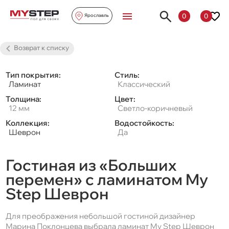
0
0
Ярославль
Возврат к списку
Тип покрытия:
Стиль:
Ламинат
Классический
Толщина:
Цвет:
12 мм
Светло-коричневый
Коллекция:
Водостойкость:
Шеврон
Да
Гостиная из «Больших
перемен» с ламинатом My
Step Шеврон
Для преображения небольшой гостиной дизайнер
Марина Поклонцева выбрала ламинат My Step Шеврон