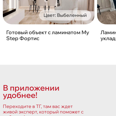
Цвет: Выбеленный
Готовый объект с ламинатом My
Ламин
Step Фортис
уклад
В приложении
удобнее!
Переходите в ТГ, там вас ждет
живой эксперт, который поможет с