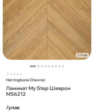
12 мм
★
★
★
★
★
Herringbone Chevron
Ламинат My Step Шеврон
MS6212
/упак